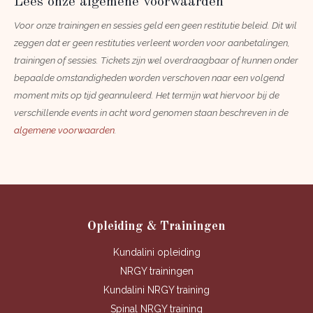
Lees onze algemene voorwaarden
Voor onze trainingen en sessies geld een geen restitutie beleid. Dit wil
zeggen dat er geen restituties verleent worden voor aanbetalingen,
trainingen of sessies. Tickets zijn wel overdraagbaar of kunnen onder
bepaalde omstandigheden worden verschoven naar een volgend
moment mits op tijd geannuleerd. Het termijn wat hiervoor bij de
verschillende events in acht word genomen staan beschreven in de
algemene voorwaarden
.
Opleiding & Trainingen
Kundalini opleiding
NRGY trainingen
Kundalini NRGY training
Spinal NRGY training