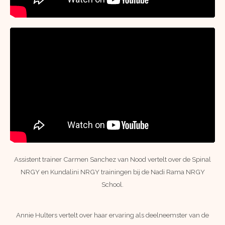
Liquid error: Nil location provided. Can't build URI.
Assistent trainer Carmen Sanchez van Nood vertelt over de Spinal
NRGY en Kundalini NRGY trainingen bij de Nadi Rama NRGY
School.
Annie Hulters vertelt over haar ervaring als deelneemster van de