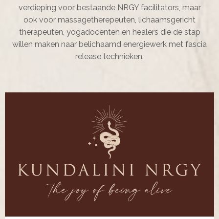
verdieping voor bestaande NRGY facilitators, maar
ook voor massagetherepeuten, lichaamsgericht
therapeuten, yogadocenten en healers die de stap
willen maken naar belichaamd energiewerk met fascia
release technieken.