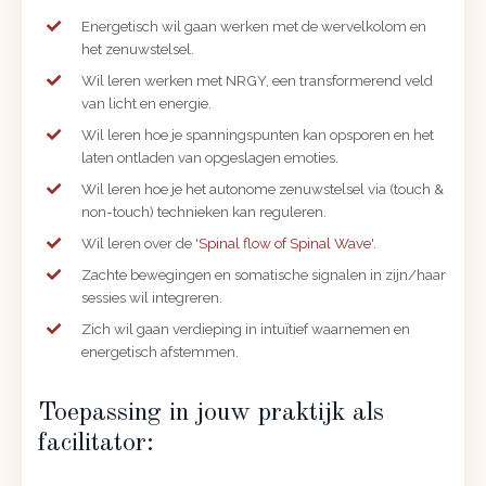
Energetisch wil gaan werken met de wervelkolom en
het zenuwstelsel.
Wil leren werken met NRGY, een transformerend veld
van licht en energie.
Wil leren hoe je spanningspunten kan opsporen en het
laten ontladen van opgeslagen emoties.
Wil leren hoe je het autonome zenuwstelsel via (touch &
non-touch) technieken kan reguleren.
Wil leren over de '
Spinal flow of Spinal Wave
'.
Zachte bewegingen en somatische signalen in zijn/haar
sessies wil integreren.
Zich wil gaan verdieping in intuïtief waarnemen en
energetisch afstemmen.
Toepassing in jouw praktijk als
facilitator: