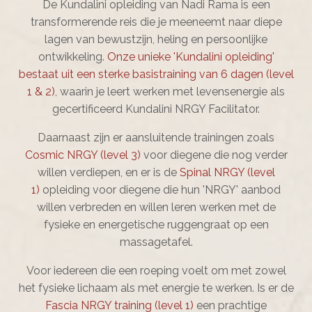
De Kundalini opleiding van Nadi Rama is een
transformerende reis die je meeneemt naar diepe
lagen van bewustzijn, heling en persoonlijke
ontwikkeling.
Onze unieke 'Kundalini opleiding'
bestaat uit een sterke basistraining van 6 dagen (level
1 & 2)
, waarin je leert werken met levensenergie als
gecertificeerd Kundalini NRGY Facilitator.
Daarnaast zijn er aansluitende trainingen zoals
Cosmic NRGY (level 3)
voor diegene die nog verder
willen verdiepen, en er is de
Spinal NRGY (level
1)
opleiding voor diegene die hun 'NRGY' aanbod
willen verbreden en willen leren werken met de
fysieke en energetische ruggengraat op een
massagetafel.
Voor iedereen die een roeping voelt om met zowel
het fysieke lichaam als met energie te werken. Is er de
Fascia NRGY training (level 1)
een prachtige