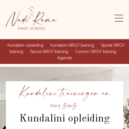
Kundalini opleiding
Kundalini NRGY training
Spinal NRGY
training
Fascia NRGY training
Cosmic NRGY training
Agenda
Kundalini trainingen en
cursus
Kundalini opleiding