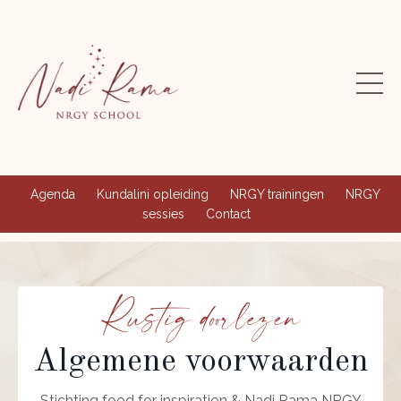
Agenda
Kundalini opleiding
NRGY trainingen
NRGY
sessies
Contact
Rustig doorlezen
Algemene voorwaarden
Stichting food for inspiration & Nadi Rama NRGY