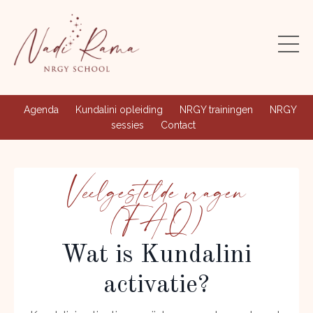
Agenda
Kundalini opleiding
NRGY trainingen
NRGY
sessies
Contact
Veelgestelde vragen
(FAQ)
Wat is Kundalini
activatie?