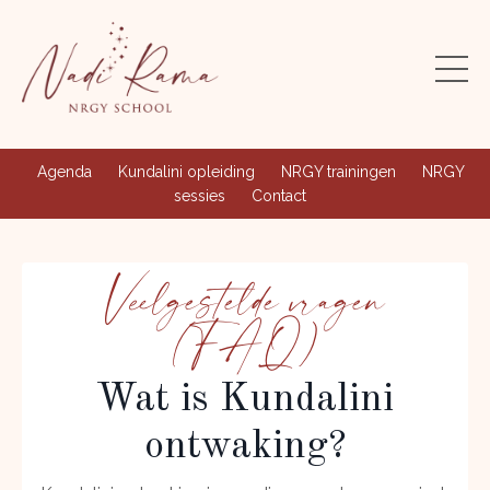
Agenda
Kundalini opleiding
NRGY trainingen
NRGY
sessies
Contact
Veelgestelde vragen
(FAQ)
Wat is Kundalini
ontwaking?