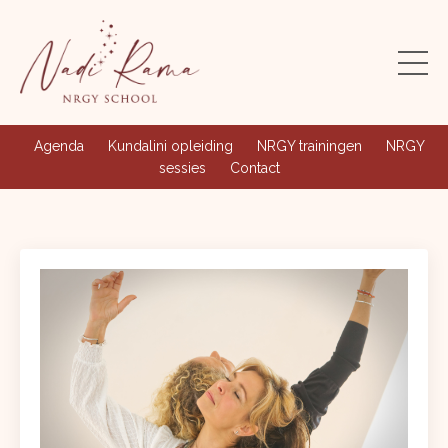
Agenda
Kundalini opleiding
NRGY trainingen
NRGY
sessies
Contact