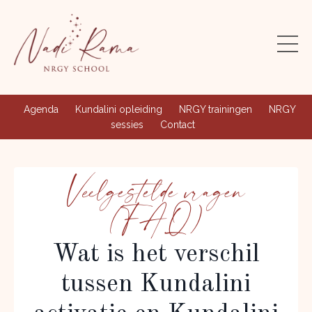
Agenda
Kundalini opleiding
NRGY trainingen
NRGY
sessies
Contact
Veelgestelde vragen
(FAQ)
Wat is het verschil
tussen Kundalini